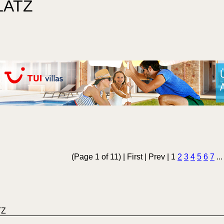
LATZ
(Page 1 of 11) | First | Prev | 1
2
3
4
5
6
7
..
TZ