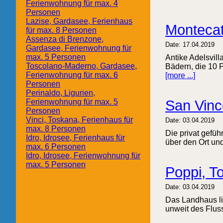
Ferienwohnung für max. 4
Personen
Lazise, Gardasee, Ferienhaus
Montecat
für max. 8 Personen
Assenza di Brenzone,
Date: 17.04.2019
Gardasee, Ferienwohnung für
max. 5 Personen
Antike Adelsvil
Toscolano-Maderno, Gardasee,
Bädern, die 10 
Ferienwohnung für max. 6
[more ...]
Personen
Perinaldo, Ligurien,
Ferienwohnung für max. 5
San Vinc
Personen
Vinci, Toskana, Ferienhaus für
Date: 03.04.2019
max. 8 Personen
Die privat gefü
Idro, Idrosee, Ferienhaus für
über den Ort und
max. 6 Personen
Idro, Idrosee, Ferienwohnung für
max. 5 Personen
Poppi, T
Date: 03.04.2019
Das Landhaus li
unweit des Fluss