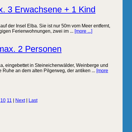
x. 3 Erwachsene + 1 Kind
auf der Insel Elba. Sie ist nur 50m vom Meer entfernt,
ngigen Ferienwohnungen, zwei im ...
[more ...]
max. 2 Personen
na, eingebettet in Steineichenwälder, Weinberge und
e Ruhe an dem alten Pilgerweg, der antiken ...
[more
.
10
11
|
Next
|
Last