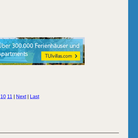
.
10
11
|
Next
|
Last