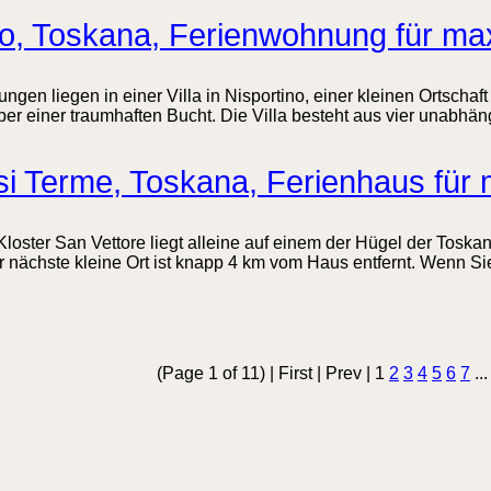
no, Toskana, Ferienwohnung für ma
gen liegen in einer Villa in Nisportino, einer kleinen Ortschaft 
ber einer traumhaften Bucht. Die Villa besteht aus vier unabhä
 Terme, Toskana, Ferienhaus für 
loster San Vettore liegt alleine auf einem der Hügel der Toska
 nächste kleine Ort ist knapp 4 km vom Haus entfernt. Wenn Si
(Page 1 of 11) | First | Prev | 1
2
3
4
5
6
7
..