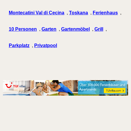
Montecatini Val di Cecina
,
Toskana
,
Ferienhaus
,
10 Personen
,
Garten
,
Gartenmöbel
,
Grill
,
Parkplatz
,
Privatpool