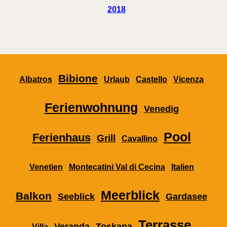
2018
Bibione
Albatros
Urlaub
Castello
Vicenza
Ferienwohnung
Venedig
Pool
Ferienhaus
Grill
Cavallino
Venetien
Montecatini Val di Cecina
Italien
Meerblick
Balkon
Seeblick
Gardasee
Terrasse
Veranda
Toskana
Villa