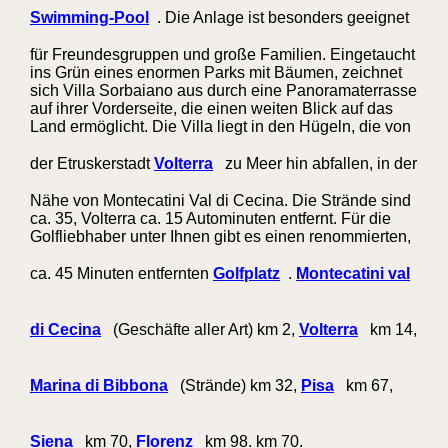
Swimming-Pool
. Die Anlage ist besonders geeignet
für Freundesgruppen und große Familien. Eingetaucht
ins Grün eines enormen Parks mit Bäumen, zeichnet
sich Villa Sorbaiano aus durch eine Panoramaterrasse
auf ihrer Vorderseite, die einen weiten Blick auf das
Land ermöglicht. Die Villa liegt in den Hügeln, die von
der Etruskerstadt
Volterra
zu Meer hin abfallen, in der
Nähe von Montecatini Val di Cecina. Die Strände sind
ca. 35, Volterra ca. 15 Autominuten entfernt. Für die
Golfliebhaber unter Ihnen gibt es einen renommierten,
ca. 45 Minuten entfernten
Golfplatz
.
Montecatini val
di Cecina
(Geschäfte aller Art) km 2,
Volterra
km 14,
Marina di Bibbona
(Strände) km 32,
Pisa
km 67,
Siena
km 70,
Florenz
km 98. km 70.